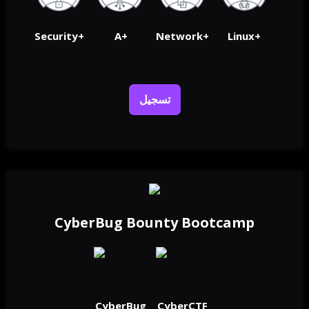
Security+
A+
Network+
Linux+
تسجيل
CyberBug Bounty Bootcamp
CyberBug
CyberCTF