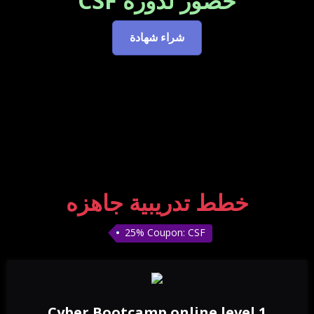
حضور لدورة CSF
شراء شهادة
خطط تدريبية جاهزه
25% Coupon: CSF
Cyber Bootcamp online level 1