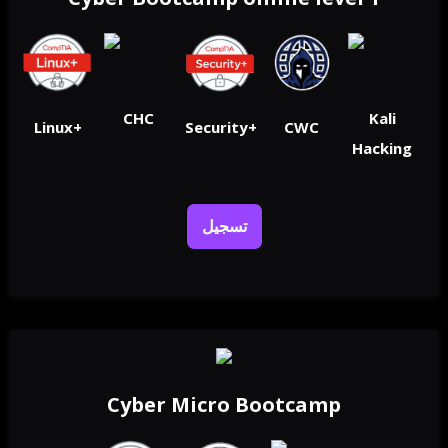
CHC
Kali
Linux+
Security+
CWC
Hacking
تسجيل
Cyber Micro Bootcamp